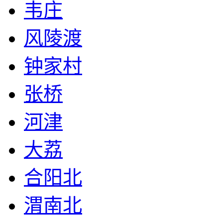
韦庄
风陵渡
钟家村
张桥
河津
大荔
合阳北
渭南北