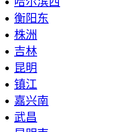
哈尔滨西
衡阳东
株洲
吉林
昆明
镇江
嘉兴南
武昌