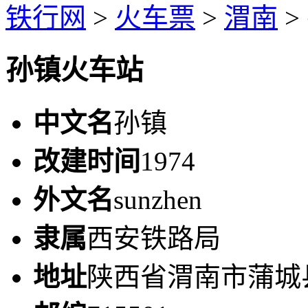
铁行网
>
火车票
>
渭南
>
孙镇火车站
中文名
孙镇
改建时间
1974
外文名
sunzhen
隶属
西安铁路局
地址
陕西省渭南市蒲城