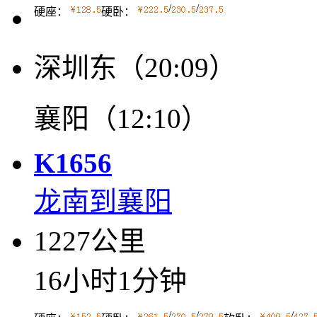
/
/
硬座：
硬卧：
深圳东（20:09）
襄阳（12:10）
K1656
龙南到襄阳
1227公里
16小时1分钟
/
/
/