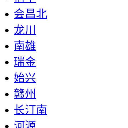
会昌北
龙川
南雄
瑞金
始兴
赣州
长汀南
河源