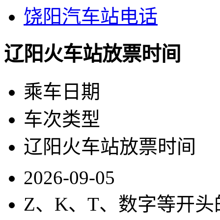
饶阳汽车站电话
辽阳火车站放票时间
乘车日期
车次类型
辽阳火车站放票时间
2026-09-05
Z、K、T、数字等开头