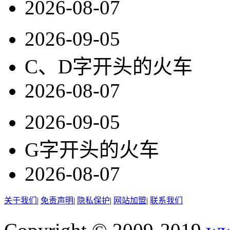
2026-08-07
2026-09-05
C、D字开头的火车
2026-08-07
2026-09-05
G字开头的火车
2026-08-07
关于我们
|
免责声明
|
隐私保护
|
网站加盟
|
联系我们