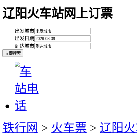
辽阳火车站网上订票
出发城市
出发日期
到达城市
铁行网
>
火车票
>
辽阳火