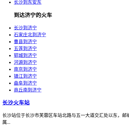
长沙到东安东
到达济宁的火车
长沙到济宁
石家庄北到济宁
曹县到济宁
五莲到济宁
郓城到济宁
河源到济宁
南京到济宁
镇江到济宁
曲阜到济宁
商丘南到济宁
长沙火车站
长沙站位于长沙市芙蓉区车站北路与五一大道交汇处以东，邮编410
属...