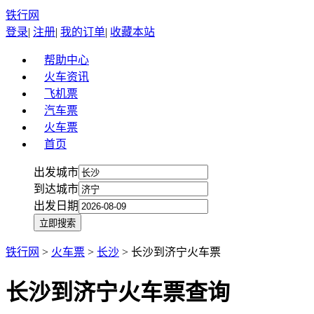
铁行网
登录
|
注册
|
我的订单
|
收藏本站
帮助中心
火车资讯
飞机票
汽车票
火车票
首页
出发城市
到达城市
出发日期
铁行网
>
火车票
>
长沙
> 长沙到济宁火车票
长沙到济宁火车票查询