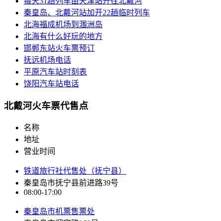
每天31趟列车由天津站开往北戴河
秦皇岛、北戴河站加开22趟临时列车
北海福成机场到涠洲岛
北海有什么好玩的地方
邯郸东站火车票预订
抚远机场电话
平原汽车站时刻表
饶阳汽车站电话
北戴河火车票代售点
名称
地址
营业时间
铁道旅行社代售处（抚宁县）
秦皇岛市抚宁县前进路39号
08:00-17:00
秦皇岛市机票售票处