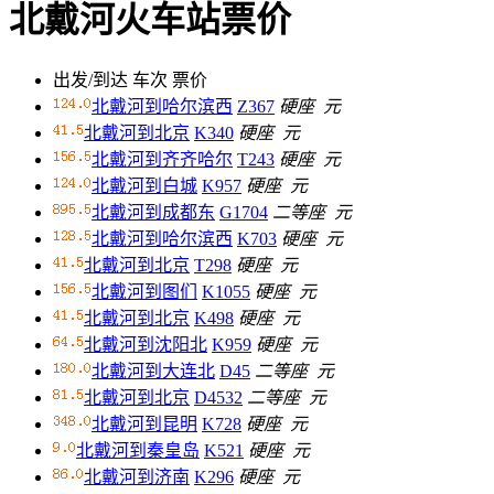
北戴河火车站票价
出发/到达
车次
票价
北戴河到哈尔滨西
Z367
硬座
元
北戴河到北京
K340
硬座
元
北戴河到齐齐哈尔
T243
硬座
元
北戴河到白城
K957
硬座
元
北戴河到成都东
G1704
二等座
元
北戴河到哈尔滨西
K703
硬座
元
北戴河到北京
T298
硬座
元
北戴河到图们
K1055
硬座
元
北戴河到北京
K498
硬座
元
北戴河到沈阳北
K959
硬座
元
北戴河到大连北
D45
二等座
元
北戴河到北京
D4532
二等座
元
北戴河到昆明
K728
硬座
元
北戴河到秦皇岛
K521
硬座
元
北戴河到济南
K296
硬座
元