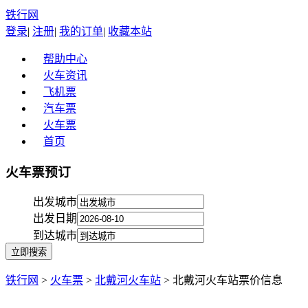
铁行网
登录
|
注册
|
我的订单
|
收藏本站
帮助中心
火车资讯
飞机票
汽车票
火车票
首页
火车票预订
出发城市
出发日期
到达城市
铁行网
>
火车票
>
北戴河火车站
> 北戴河火车站票价信息