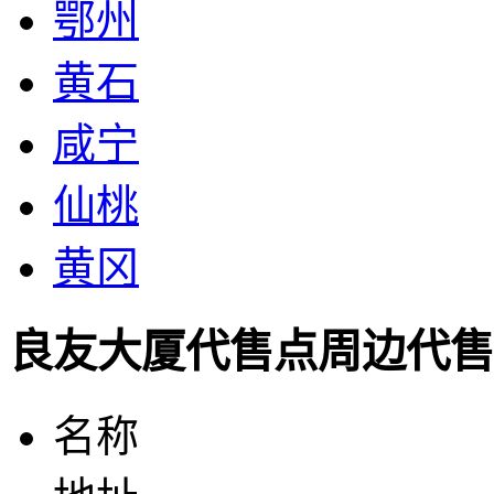
鄂州
黄石
咸宁
仙桃
黄冈
良友大厦代售点周边代售
名称