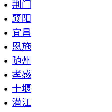
荆门
襄阳
宜昌
恩施
随州
孝感
十堰
潜江