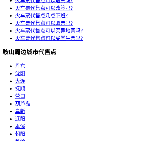
火车票代售点可以退票吗?
火车票代售点可以改签吗?
火车票代售点几点下班?
火车票代售点可以取票吗?
火车票代售点可以买异地票吗?
火车票代售点可以买学生票吗?
鞍山周边城市代售点
丹东
沈阳
大连
抚顺
营口
葫芦岛
阜新
辽阳
本溪
朝阳