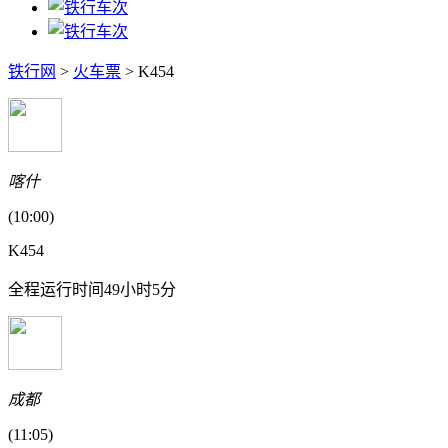
铁行网
>
火车票
> K454
喀什
(10:00)
K454
全程运行时间49小时5分
成都
(11:05)